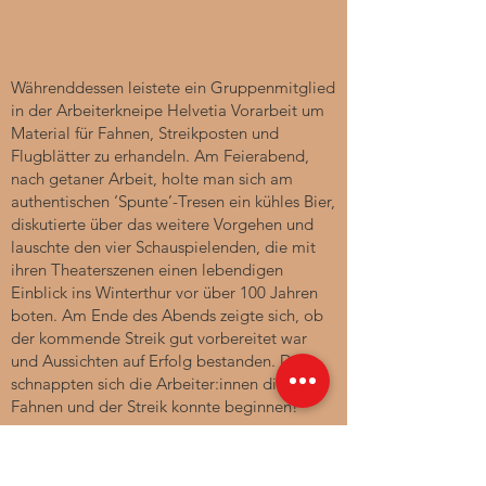
Währenddessen leistete ein Gruppenmitglied
in der Arbeiterkneipe Helvetia Vorarbeit um
Material für Fahnen, Streikposten und
Flugblätter zu erhandeln. Am Feierabend,
nach getaner Arbeit, holte man sich am
authentischen ‘Spunte’-Tresen ein kühles Bier,
diskutierte über das weitere Vorgehen und
lauschte den vier Schauspielenden, die mit
ihren Theaterszenen einen lebendigen
Einblick ins Winterthur vor über 100 Jahren
boten. Am Ende des Abends zeigte sich, ob
der kommende Streik gut vorbereitet war
und Aussichten auf Erfolg bestanden. Dann
schnappten sich die Arbeiter:innen die roten
Fahnen und der Streik konnte beginnen!
Nach zwei komplett ausverkauften Saisons
schloss die Helvetia im Mai 2023 die Tore.